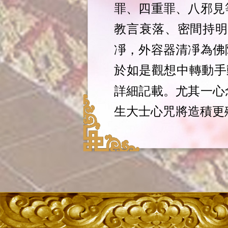
罪、四重罪、八邪見
教言衰落、
密間
持
凈，外容器清凈為佛
於如是觀想中轉動手
詳細記載。尤其一心
生大士心咒將造積更