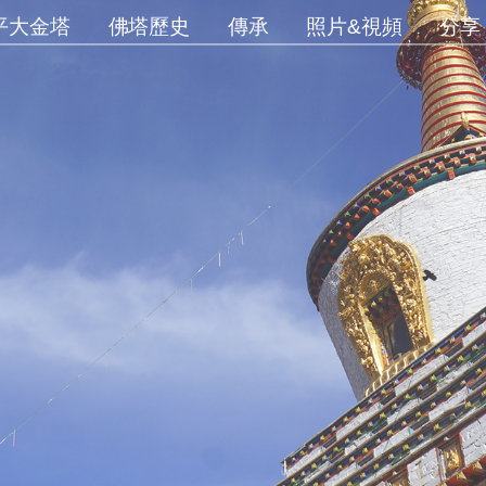
平大金塔
佛塔歷史
傳承
照片&視頻
分享