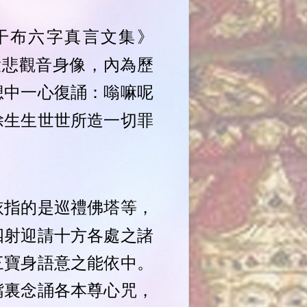
干布六字真言文集》
大悲觀音身像，內為歷
想中一心復誦：嗡嘛呢
除生生世世所造一切罪
依指的是巡禮佛塔等，
四射迎請十方各處之諸
三寶身語意之能依中。
嘴裏念誦各本尊心咒，