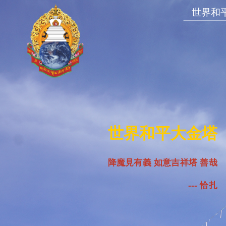
世界和
世界和平大金塔
降魔見有義 如意吉祥塔 善哉
---
恰扎