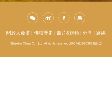
關於大金塔
|
佛塔歷史
|
照片&視頻
|
分享
|
路線
Shiseido China Co., Ltd. All rights reserved 滬ICP備10203872號-12