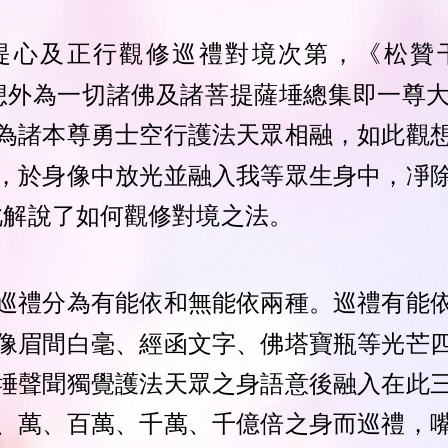
提心及正行觀修巡禮對境次第，《松贊
想外為一切諸佛及諸菩提薩埵總集即一尊
為諸本尊勇士空行護法天眾相融，如此觀
，於身像中放光並融入我等眾生身中，凈
此解說了如何觀修對境之法。
巡禮分為有能依和無能依兩種。巡禮有能
像眉間白毫、經函文字、佛塔寶瓶等光芒
埵聲聞獨覺護法天眾之身語意後融入在此
、萬、百萬、千萬、千億倍之身而巡禮，