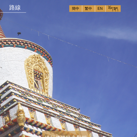
路線
簡中
繁中
EN
བོད་སྐད