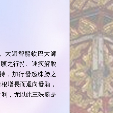
。大遍智龍欽巴大師
發願之行持、速疾解脫
持，加行發起殊勝之
善根增長而迴向發願，
之利，尤以此三殊勝是