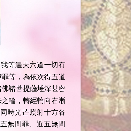
除我等遍天六道一切有
墮罪等，為依次得五道
諸佛諸菩提薩埵深甚密
法之輪，轉經輪向右漸
同時光芒照射十方各
五無間罪、近五無間