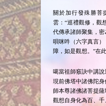
關於加行發殊勝菩
雲：“巡禮觀修，觀
代傳承諸師聚集，密
唄咪吽（六字真言）
障，如是觀想。”在
噶當祖師竅訣中講說
現前佛塔中諸佛陀身
師本尊諸佛諸菩提薩
觀想自身化為百、千