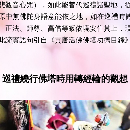
悲觀音心咒），如此能替代巡禮諸聖地，
原中
無佛陀身語意能依之地，如在巡禮時觀
、正法、師尊、高僧等皈依境安住其上，
此諦實語句引自《貢唐活佛佛塔功德目錄
巡禮繞行佛塔時用轉經輪的觀想