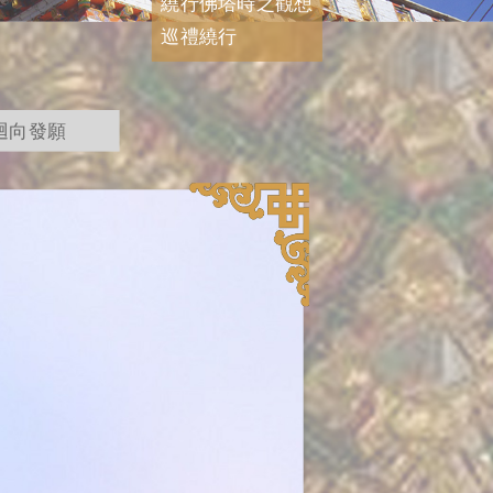
繞行佛塔時之觀想
巡禮繞行
迴向發願