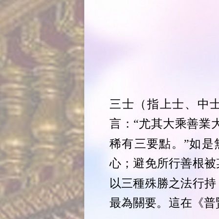
三士（指上士、中
言：“尤其大乘善業
稀有三要點。”如是
心；避免所行善根被
以三種殊勝之法行持
最為關要。這在《普