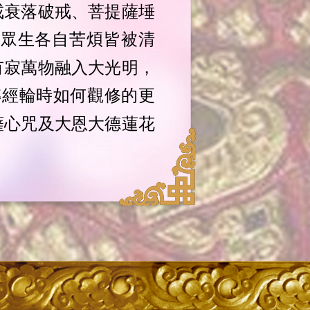
戒衰落破戒、菩提薩埵
道眾生各自苦煩皆被清
有寂萬物融入大光明，
轉經輪時如何觀修的更
薩心咒及大恩大德蓮花