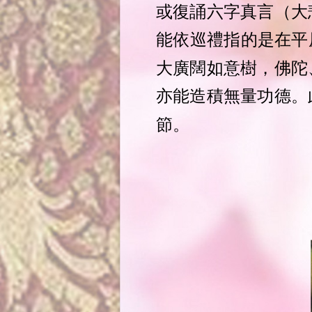
或復誦六字真言（大
能依巡禮指的是在
平
大廣闊如意樹，佛陀
亦能造積無量功德。
節。