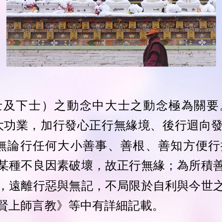
士及下士）之動念中
大士之動念極為關要
大功業，加行發心正行無緣境、後行迴向
無論行任何大小善事、善根、善知方便行
某種不良因素破壞，故正行無緣；為所積
，遠離行惡與無記，不局限於自利與今世
賢上師言教》等中有詳細記載。