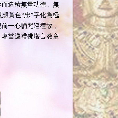
從而造積無量功德。無
想黃色“
忠
”字化為極
現前一心誦咒巡禮故，
》噶當巡禮佛塔言教章