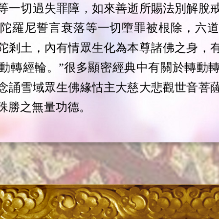
等一切過失罪障，如來善逝所賜法別解脫
明陀羅尼誓言衰落等一切墮罪被根除，六
陀剎土，內有情眾生化為本尊諸佛之身，
動轉經輪。”很多顯密經典中有關於轉動
念誦雪域眾生佛緣怙主大慈大悲觀世音菩
殊勝之無量功德。