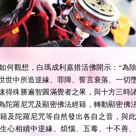
如何觀想，白瑪成利嘉措活佛開示：“為
世世中所造逆緣、罪障、誓言衰落、一切
速得殊勝遍智圓滿覺者之果，與十方三時
為陀羅尼咒及顯密佛法經籍，轉動顯密佛
籍及陀羅尼咒等自然發出各自之音，與此
生心相續中逆緣、煩惱、五毒、十不善、