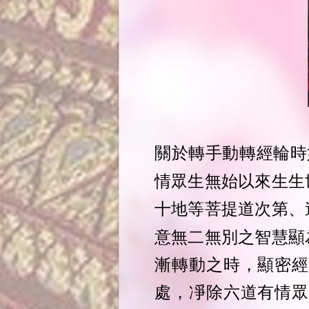
關於轉手動轉經輪時
情眾生無始以來生生
十地等菩提道次第、
意無二無別之智慧顯
漸轉動之時，顯密經
處，凈除六道有情眾