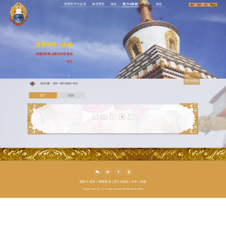
世界和平大金塔
佛塔歷史
傳承
照片&視頻
分享
路線
簡中
繁中
EN
བོད་སྐད
世界和平大金塔
降魔見有義 如意吉祥塔 善哉
---
恰扎
照片
照片&視頻
當前位置：
首頁
>
照片&視頻
>
照片
照片
視頻
«
1
2
3
»
關於大金塔
|
佛塔歷史
|
照片&視頻
|
分享
|
路線
Shiseido China Co., Ltd. All rights reserved 滬ICP備10203872號-12