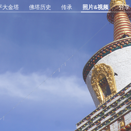
平大金塔
佛塔历史
传承
照片&视频
分享