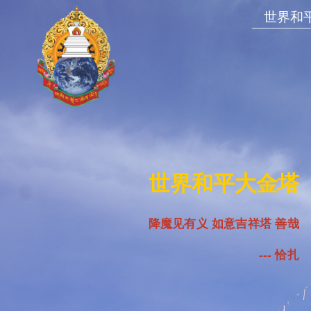
世界和
世界和平大金塔
降魔见有义 如意吉祥塔 善哉
---
恰扎