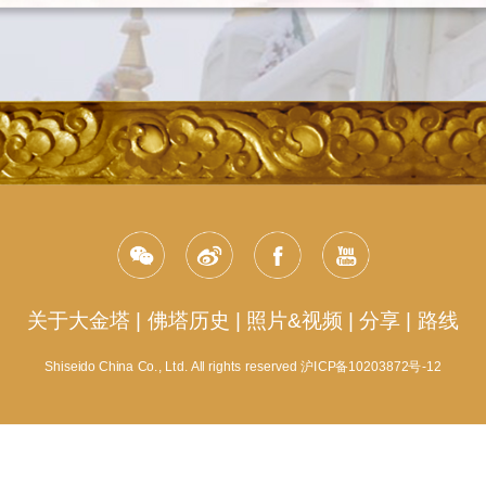
关于大金塔
|
佛塔历史
|
照片&视频
|
分享
|
路线
Shiseido China Co., Ltd. All rights reserved 沪ICP备10203872号-12