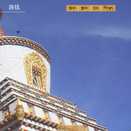
路线
简中
繁中
EN
བོད་སྐད